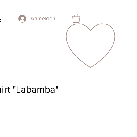
Anmelden
t
irt "Labamba"
is