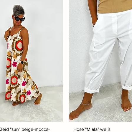
Kleid "sun" beige-mocca-
Hose "Miala" weiß