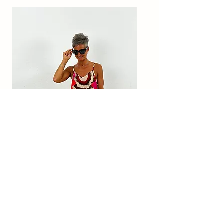
Langes - Kleid "sun" beige-
pink-orange-mocca