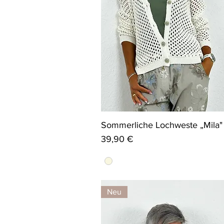
Sommerliche Lochweste „Mila"
Preis
39,90 €
Neu