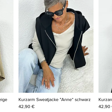
eige
Kurzarm Sweatjacke "Anne“ schwarz
Kurzar
Preis
Preis
42,90 €
42,90