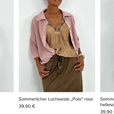
Sommerlicher Lochweste „Polo" rosa
Sommer
helleso
Preis
39,90 €
Preis
39,90