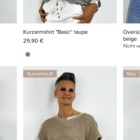
Kurzarmshirt "Basic“ taupe
Oversi
beige
Preis
29,90 €
Nicht v
Ausverkauft
Neu