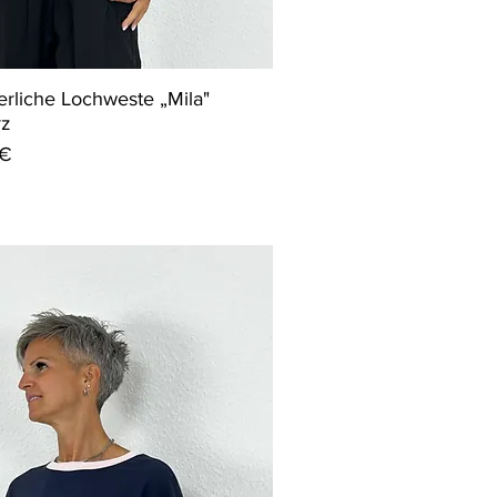
liche Lochweste „Mila"
rz
 €