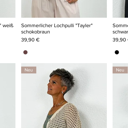
" weiß
Sommerlicher Lochpulli "Tayler"
Sommer
schokobraun
schwa
Preis
Preis
39,90 €
39,90
Neu
Neu