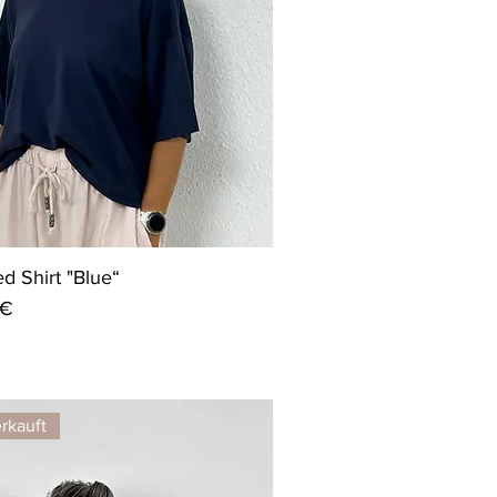
d Shirt "Blue“
 €
rkauft