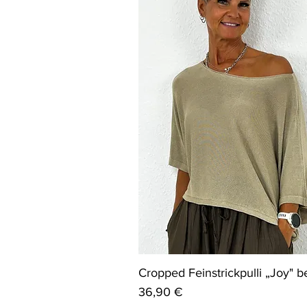
Cropped Feinstrickpulli „Joy" b
Preis
36,90 €