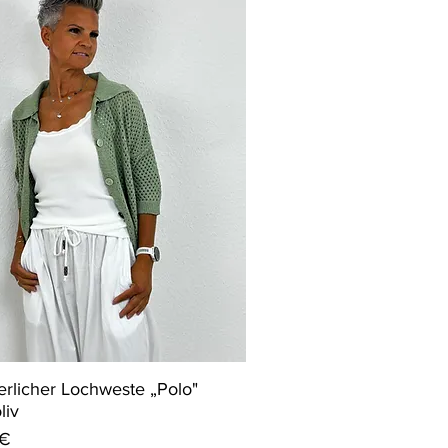
licher Lochweste „Polo"
liv
 €