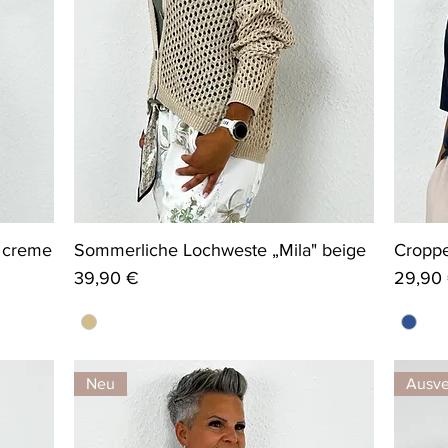
 creme
Sommerliche Lochweste „Mila" beige
Croppe
Preis
Preis
39,90 €
29,90
Neu
Ausve