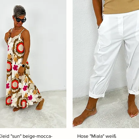
Kleid "sun" beige-mocca-
Hose "Miala" weiß