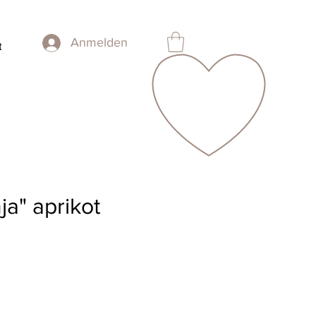
Anmelden
t
ja" aprikot
is