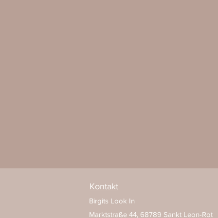
Kontakt
Birgits Look In
Marktstraße 44,
68789 Sankt Leon-Rot