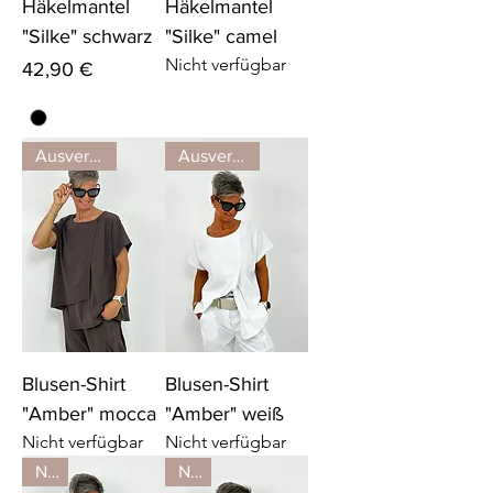
Häkelmantel
Häkelmantel
"Silke" schwarz
"Silke" camel
Nicht verfügbar
Preis
42,90 €
Ausverkauft
Ausverkauft
Blusen-Shirt
Blusen-Shirt
"Amber" mocca
"Amber" weiß
Nicht verfügbar
Nicht verfügbar
Neu
Neu