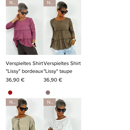
Neu
Neu
Verspieltes Shirt
Verspieltes Shirt
"Lissy" bordeaux
"Lissy" taupe
Preis
Preis
36,90 €
36,90 €
Neu
Neu