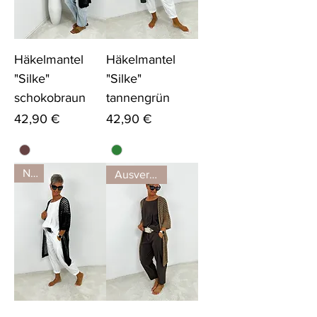
Häkelmantel
Häkelmantel
"Silke"
"Silke"
schokobraun
tannengrün
Preis
Preis
42,90 €
42,90 €
Neu
Ausverkauft