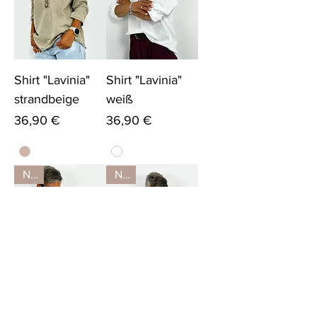
Shirt "Lavinia"
Shirt "Lavinia"
strandbeige
weiß
Preis
Preis
36,90 €
36,90 €
Neu
Neu