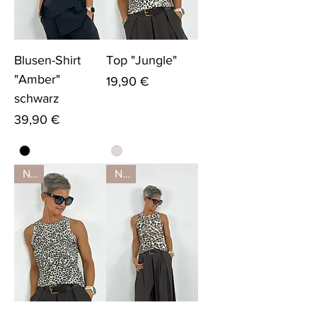
Blusen-Shirt
Top "Jungle"
"Amber"
Preis
19,90 €
schwarz
Preis
39,90 €
Neu
Neu