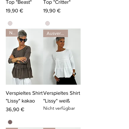
Top "Beast"
Top "Critter"
Preis
Preis
19,90 €
19,90 €
Neu
Ausverkauft
Verspieltes Shirt
Verspieltes Shirt
"Lissy" kakao
"Lissy" weiß
Nicht verfügbar
Preis
36,90 €