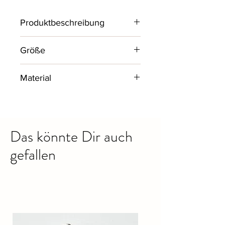
Produktbeschreibung
Schlichtes kurzarm Basic Shirt mit
Größe
V-Neck und einer kleinen
Brusttasche.
One Size bis 42
Material
AA - Maß 52 cm
95% Baumwolle, 5% Elastan
Das könnte Dir auch
gefallen
Ähnliche Produkte