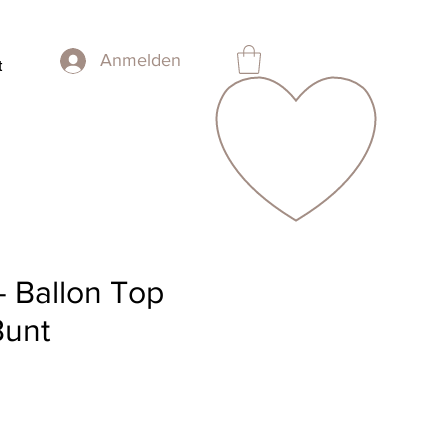
Anmelden
t
- Ballon Top
Bunt
is