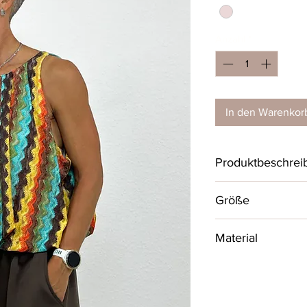
Anzahl
*
In den Warenkor
Produktbeschrei
Sehr schönes, bunt
Größe
gerafftem Gummib
Rundhalsausschnitt
One Size bis Größ
Material
AA - Maß 58 cm
95% Polyester, 5% 