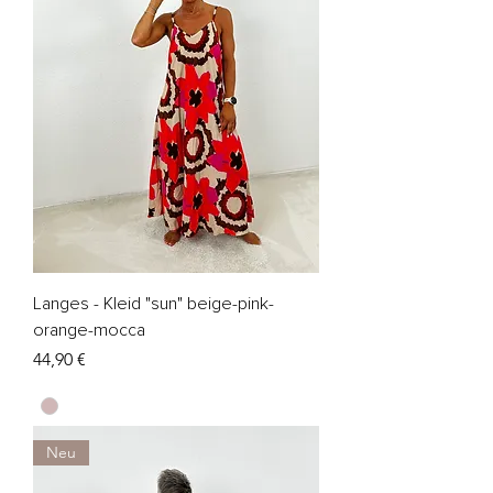
Langes - Kleid "sun" beige-pink-
orange-mocca
Preis
44,90 €
Neu