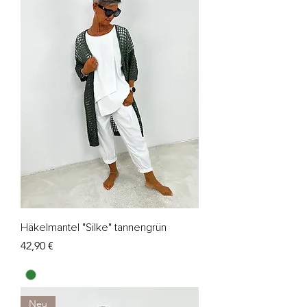
Häkelmantel "Silke" tannengrün
Preis
42,90 €
Neu