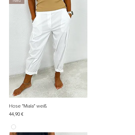
Neu
Hose "Miala" weiß
Preis
44,90 €