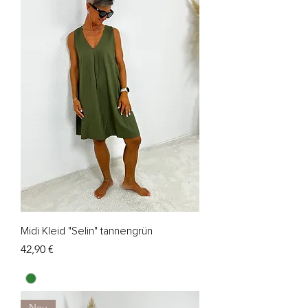
Midi Kleid "Selin" tannengrün
Preis
42,90 €
Neu