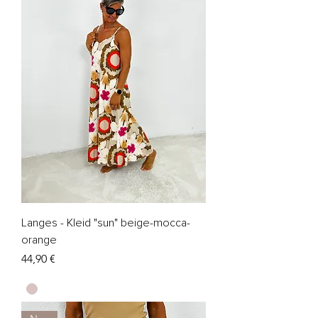
Langes - Kleid "sun" beige-mocca-
orange
Preis
44,90 €