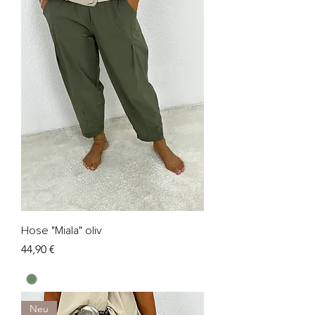
Hose "Miala" oliv
Preis
44,90 €
Neu