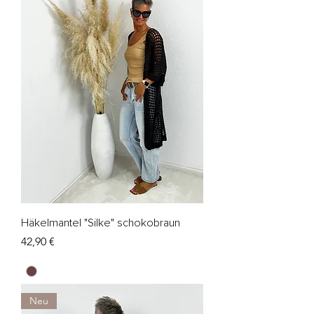
Häkelmantel "Silke" schokobraun
Preis
42,90 €
Neu