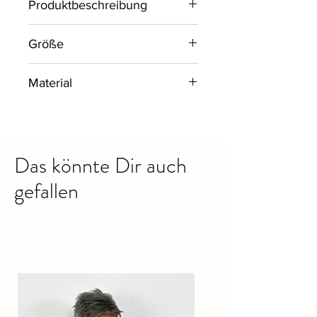
Produktbeschreibung
Sehr schönes Top in Ripp-Optik .
Größe
One Size, passend bis Größe 40
Material
AA-Maß: 38cm
95% Baumwolle, 5% Elastan
Das könnte Dir auch
gefallen
Ähnliche Produkte