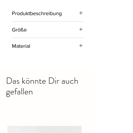
Produktbeschreibung
Schlichtes kurzarm Basic Shirt mit
Größe
Rundhals - vielseitig kombinierbar
und sehr angenehm zu Tragen.
One Size bis Größe 44
Material
AA - Maß 58 cm
95% Baumwolle, 5% Elastan
Das könnte Dir auch
gefallen
Ähnliche Produkte