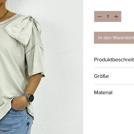
Anzahl
*
In den Warenkor
Produktbeschrei
Leichtes, verspielt
Größe
Rundhals und einer
Schulter.
One Size, passend 
Material
AA- Maß 60 cm
95% Baumwolle, 5%