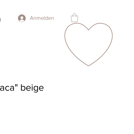
Anmelden
t
Daca" beige
is