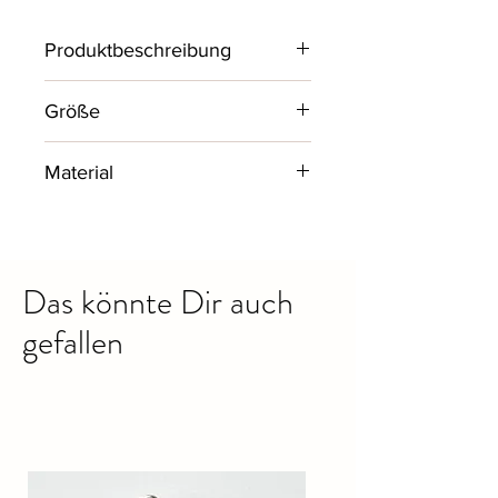
Produktbeschreibung
Schlichtes kurzarm Shirt mit
Größe
Rundhals.
One Size bis Größe38/40
Material
AA - Maß 44 cm
66% Baumwolle, 5% Elastan, 29%
Nylon
Das könnte Dir auch
gefallen
Ähnliche Produkte