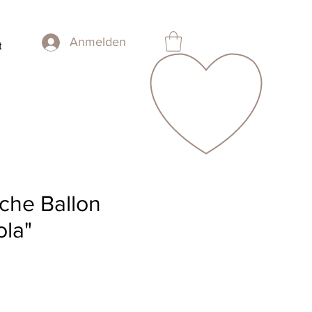
Anmelden
t
che Ballon
ola"
is