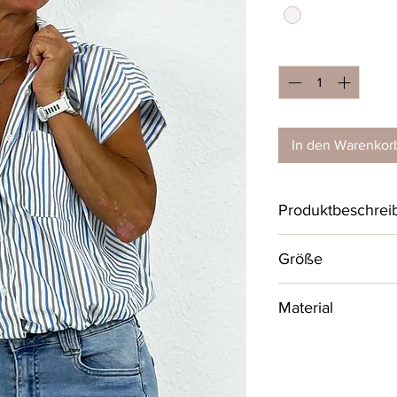
Anzahl
*
In den Warenkor
Produktbeschrei
Sehr schöne Kurzar
Größe
sommerlichen - Lo
Reversekragen und 
One Size bis Größ
Material
AA - Maß 58
30% Baumwolle, 70