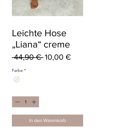
Leichte Hose
„Liana“ creme
Standardpreis
Sale-
 44,90 € 
10,00 €
Preis
Farbe
*
Anzahl
*
In den Warenkorb