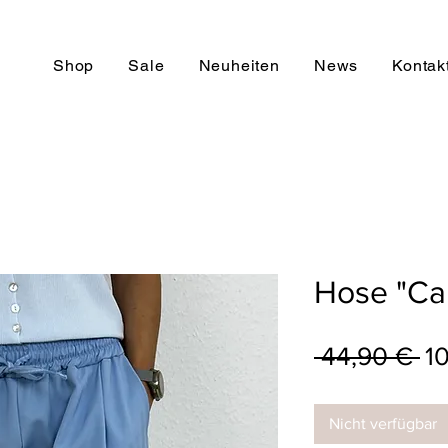
Shop
Sale
Neuheiten
News
Kontak
Hose "Car
St
 44,90 € 
1
Nicht verfügbar