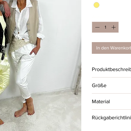
Anzahl
*
In den Warenkor
Produktbeschrei
Mega bequeme, so
Größe
seitliche Einschu
Die Hose hat eine
One Size, passend
Material
Bundmaß: 36 - 44
58% Viscose, 39% 
Rückgaberichtlin
‼️ REDUZIERTE W