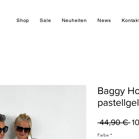
Shop
Sale
Neuheiten
News
Kontak
Baggy Ho
pastellge
St
 44,90 € 
1
Farbe
*