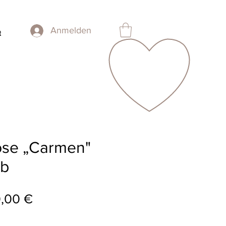
Anmelden
t
se „Carmen"
lb
andardpreis
Sale-
0,00 €
Preis