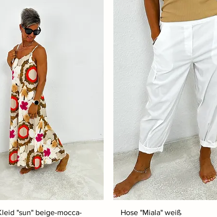
Kleid "sun" beige-mocca-
Hose "Miala" weiß