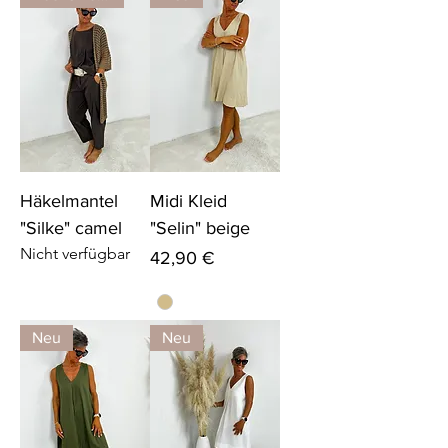
Häkelmantel
Midi Kleid
"Silke" camel
"Selin" beige
Nicht verfügbar
Preis
42,90 €
Neu
Neu