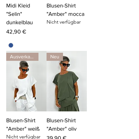
Midi Kleid
Blusen-Shirt
"Selin"
"Amber" mocca
Nicht verfügbar
dunkelblau
Preis
42,90 €
Ausverkauft
Neu
Blusen-Shirt
Blusen-Shirt
"Amber" weiß
"Amber" oliv
Nicht verfügbar
Preis
39,90 €