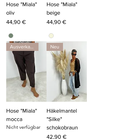
Hose "Miala"
Hose "Miala"
oliv
beige
Preis
Preis
44,90 €
44,90 €
Ausverkauft
Neu
Hose "Miala"
Häkelmantel
mocca
"Silke"
Nicht verfügbar
schokobraun
Preis
42,90 €