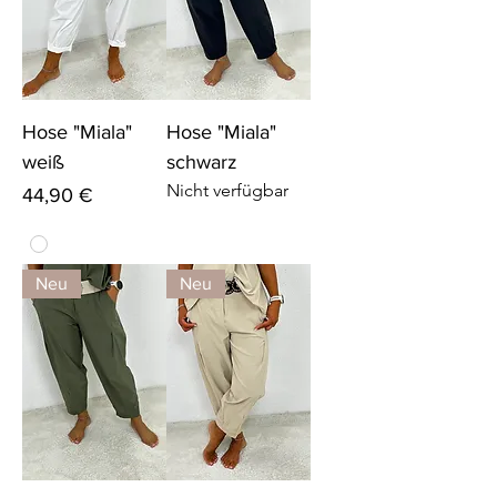
Hose "Miala"
Hose "Miala"
weiß
schwarz
Nicht verfügbar
Preis
44,90 €
Neu
Neu