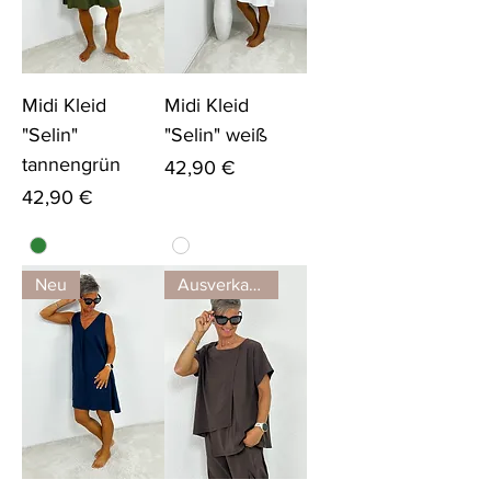
Midi Kleid
Midi Kleid
"Selin"
"Selin" weiß
tannengrün
Preis
42,90 €
Preis
42,90 €
Neu
Ausverkauft