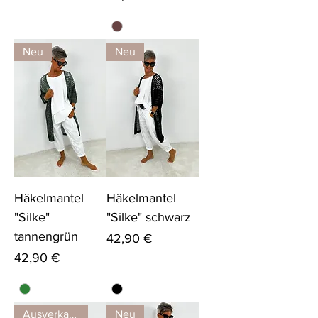
Neu
Neu
Häkelmantel
Häkelmantel
"Silke"
"Silke" schwarz
tannengrün
Preis
42,90 €
Preis
42,90 €
Ausverkauft
Neu