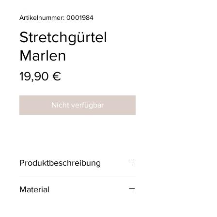
Artikelnummer: 0001984
Stretchgürtel
Marlen
Preis
19,90 €
Nicht verfügbar
Produktbeschreibung
Sehr schöner Stretchgürtel mit
Material
großer silberner Schnalle &
Nieten, passt aus fast alles und ist
50% Polyurethan, 50% Elastan
ein echter Blickfang