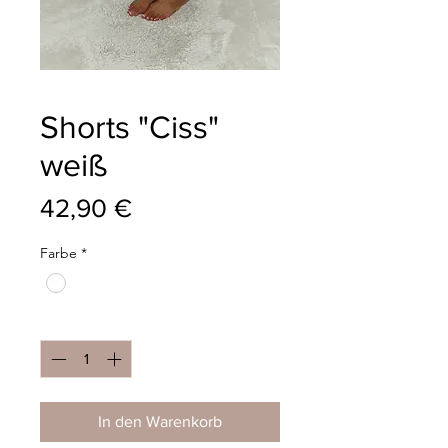
Shorts "Ciss"
weiß
Preis
42,90 €
Farbe
*
Anzahl
*
In den Warenkorb